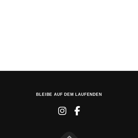
DSGVO-Einverständnis
*
Ich willige ein, dass diese Website meine übermittelten Informationen
speichert, sodass meine Anfrage beantwortet werden kann.
Absenden
BLEIBE AUF DEM LAUFENDEN