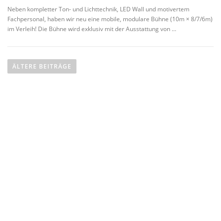
Neben kompletter Ton- und Lichttechnik, LED Wall und motivertem
Fachpersonal, haben wir neu eine mobile, modulare Bühne (10m × 8/7/6m)
im Verleih! Die Bühne wird exklusiv mit der Ausstattung von …
B
e
ÄLTERE BEITRÄGE
i
t
r
a
Name
*
g
s
Vorname
n
a
Nachname
v
E-Mail
*
i
g
a