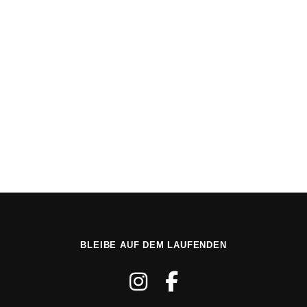
Kommentar oder Nachricht
*
DSGVO-Einverständnis
*
Ich willige ein, dass diese Website meine übermittelten Informationen
speichert, sodass meine Anfrage beantwortet werden kann.
Absenden
BLEIBE AUF DEM LAUFENDEN