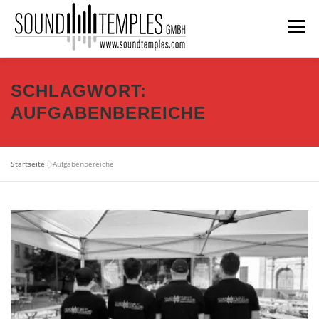
Zum Inhalt springen
Menü
WIR BIETEN …
VERTRIEB
NEWS
SCHLAGWORT:
AUFGABENBEREICHE
REFERENZEN
DAS TEAM
IMPRESSUM
Startseite
»
Aufgabenbereiche