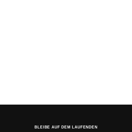
E-Mail
*
Kommentar oder Nachricht
*
DSGVO-Einverständnis
*
Ich willige ein, dass diese Website meine übermittelten Informationen
speichert, sodass meine Anfrage beantwortet werden kann.
Absenden
BLEIBE AUF DEM LAUFENDEN