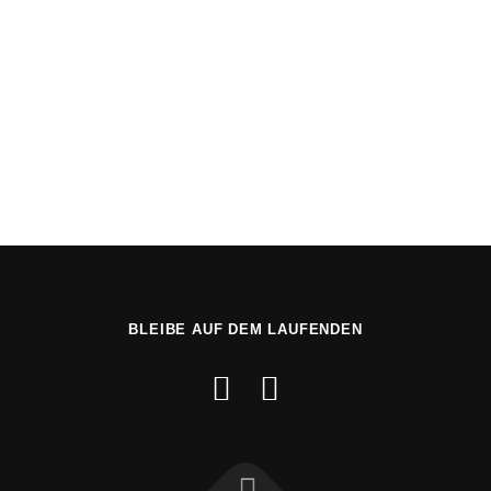
DSGVO-Einverständnis
*
Ich willige ein, dass diese Website meine übermittelten Informationen
speichert, sodass meine Anfrage beantwortet werden kann.
Absenden
BLEIBE AUF DEM LAUFENDEN